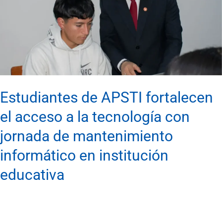
el
acceso
a
la
tecnología
con
Estudiantes de APSTI fortalecen
jornada
el acceso a la tecnología con
de
jornada de mantenimiento
mantenimiento
informático en institución
informático
en
educativa
institución
educativa