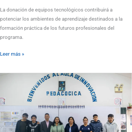
Japón
La donación de equipos tecnológicos contribuirá a
potenciar los ambientes de aprendizaje destinados a la
formación práctica de los futuros profesionales del
programa.
Leer más »
Más
de
50
laptops
reciben
mantenimiento
técnico