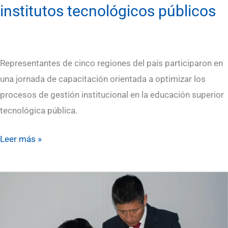
gestión
institutos tecnológicos públicos
de
los
institutos
Representantes de cinco regiones del país participaron en
tecnológicos
una jornada de capacitación orientada a optimizar los
públicos
procesos de gestión institucional en la educación superior
tecnológica pública.
Leer más »
Estudiantes
de
APSTI
fortalecen