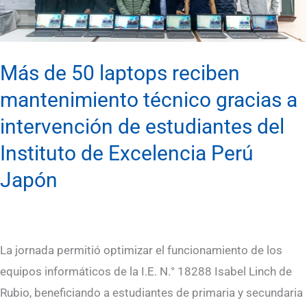
gracias
a
intervención
Más de 50 laptops reciben
de
mantenimiento técnico gracias a
estudiantes
intervención de estudiantes del
del
Instituto de Excelencia Perú
Instituto
de
Japón
Excelencia
Perú
Japón
La jornada permitió optimizar el funcionamiento de los
equipos informáticos de la I.E. N.° 18288 Isabel Linch de
Rubio, beneficiando a estudiantes de primaria y secundaria