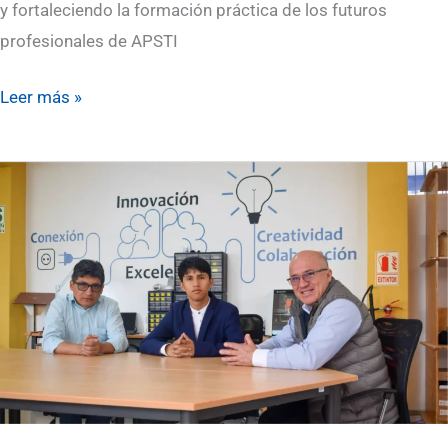
y fortaleciendo la formación práctica de los futuros
profesionales de APSTI
Leer más »
Proyecto
CHASQ
representará
al
Instituto
de
Excelencia
Perú
Japón