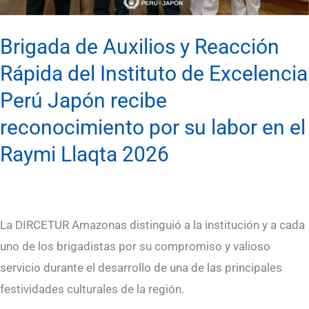
de
Excelencia
Brigada de Auxilios y Reacción
Perú
Rápida del Instituto de Excelencia
Japón
Perú Japón recibe
recibe
reconocimiento por su labor en el
reconocimiento
por
Raymi Llaqta 2026
su
labor
en
La DIRCETUR Amazonas distinguió a la institución y a cada
el
uno de los brigadistas por su compromiso y valioso
Raymi
servicio durante el desarrollo de una de las principales
Llaqta
festividades culturales de la región.
2026