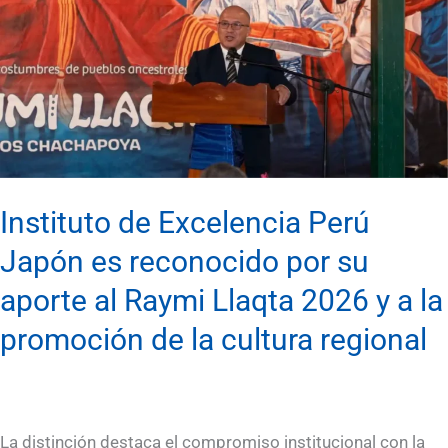
Perú
Japón
es
reconocido
por
su
aporte
Instituto de Excelencia Perú
al
Japón es reconocido por su
Raymi
aporte al Raymi Llaqta 2026 y a la
Llaqta
promoción de la cultura regional
2026
y
a
la
La distinción destaca el compromiso institucional con la