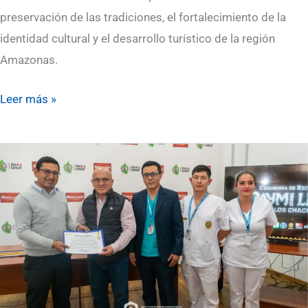
promoción
preservación de las tradiciones, el fortalecimiento de la
de
identidad cultural y el desarrollo turístico de la región
la
Amazonas.
cultura
regional
Leer más »
Brigada
de
Auxilios
y
Reacción
Rápida
del
Instituto