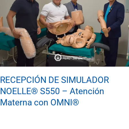
NOELLE®
S550
–
Atención
Materna
con
OMNI®
RECEPCIÓN DE SIMULADOR
NOELLE® S550 – Atención
Materna con OMNI®