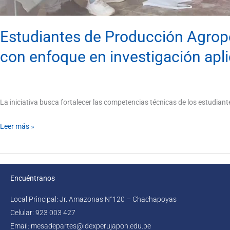
Estudiantes de Producción Agrope
con enfoque en investigación apl
La iniciativa busca fortalecer las competencias técnicas de los estudian
Leer más »
Encuéntranos
Local Principal: Jr. Amazonas N°120 – Chachapoyas
Celular: 923 003 427
Email: mesadepartes@idexperujapon.edu.pe