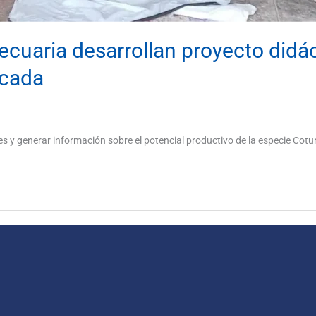
cuaria desarrollan proyecto didác
icada
tes y generar información sobre el potencial productivo de la especie Cot