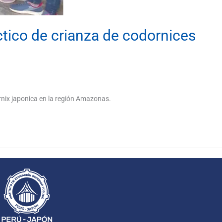
tico de crianza de codornices
urnix japonica en la región Amazonas.