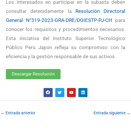
Los interesados en participar en la subasta deben
consultar detenidamente la
Resolución Directoral
General N°319-2023-GRA-DRE/DGIESTP-PJ-CH
para
conocer los requisitos y procedimientos necesarios.
Esta iniciativa del Instituto Superior Tecnológico
Público Perú Japón refleja su compromiso con la
eficiencia y la gestión responsable de sus activos.
Descargar Resolución
F
T
Y
L
a
w
o
i
c
i
u
n
e
t
t
k
b
t
u
e
o
e
b
d
←
Entrada anterior
Entrada siguiente
→
o
r
e
i
k
n